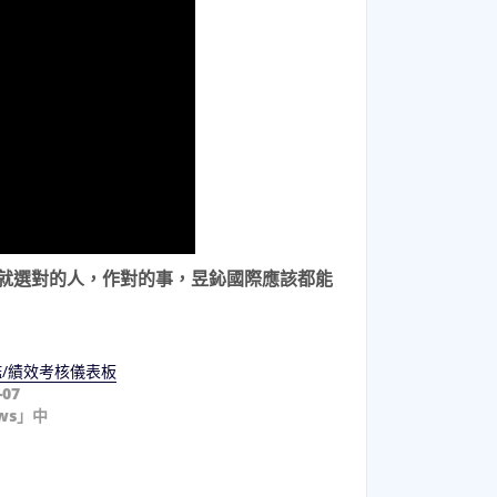
就選對的人，作對的事，昱鈊國際應該都能
/績效考核儀表板
-07
ws」中