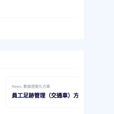
News
,
人力
交通車）方案
人才評