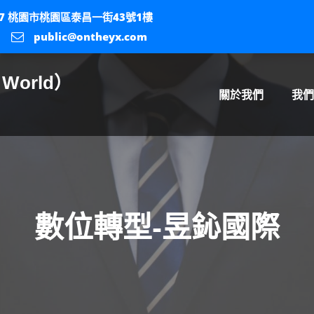
057 桃園市桃園區泰昌一街43號1樓
public@ontheyx.com
World）
關於我們
我
數位轉型-昱鈊國際