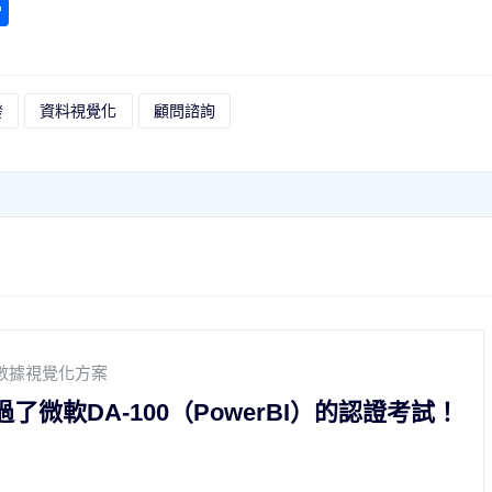
hat
opy
分
ink
享
發
資料視覺化
顧問諮詢
News
,
數據視覺化方案
werBI）的認證考試！
員工足跡管理（