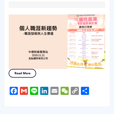
Read More
Facebook
Gmail
Line
LinkedIn
Email
WeChat
Copy
分
Link
享