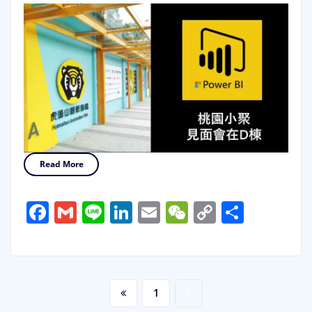
Read More
Facebook
Gmail
Line
LinkedIn
Email
WeChat
Copy
分
Link
享
文
1
2