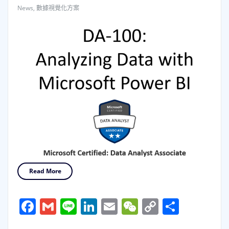
News
,
數據視覺化方案
Read More
Facebook
Gmail
Line
LinkedIn
Email
WeChat
Copy
分
Link
享