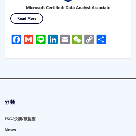
Read More
Facebook
Gmail
Line
LinkedIn
Email
WeChat
Copy
分
Link
享
分類
ESG/永續/碳盤查
News